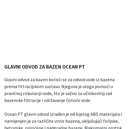
GLAVNI ODVOD ZA BAZEN OCEAN PT
Glavni odvod za bazen koristi se za odvod vode iz bazena
prema filtracijskom sustavu. Njegova je uloga pomoći u
pravilnoj cirkulaciji vode, što je važno za učinkovitiji rad
bazenske filtracije i održavanje čistoće vode.
Ocean PT glavni odvod izrađen je od bijelog ABS materijala i
namijenjen je za različite vrste bazena, uključujući folijske,
betonske, opločene i nadgradne bazene. Maksimalni protok