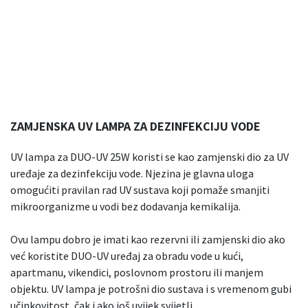
ZAMJENSKA UV LAMPA ZA DEZINFEKCIJU VODE
UV lampa za DUO-UV 25W koristi se kao zamjenski dio za UV
uređaje za dezinfekciju vode. Njezina je glavna uloga
omogućiti pravilan rad UV sustava koji pomaže smanjiti
mikroorganizme u vodi bez dodavanja kemikalija.
Ovu lampu dobro je imati kao rezervni ili zamjenski dio ako
već koristite DUO-UV uređaj za obradu vode u kući,
apartmanu, vikendici, poslovnom prostoru ili manjem
objektu. UV lampa je potrošni dio sustava i s vremenom gubi
učinkovitost, čak i ako još uvijek svijetli.