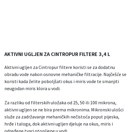
AKTIVNI UGLJEN ZA CINTROPUR FILTERE 3,4 L
Aktivni ugljen za Cintropur filtere koristi se za dodatnu
obradu vode nakon osnovne mehaničke filtracije. Najčešće se
koristi kada želite poboljšati okus i miris vode te smanjiti
neugodan miris klora u vodi.
Za razliku od filterskih uložaka od 25, 50 ili 100 mikrona,
aktivni ugljen se ne bira prema mikronima. Mikronski ulošci
služe za zadržavanje mehaničkih nečistoća poput pijeska,
hrđe i taloga, dok aktivni ugljen djeluje na okus, miris i
određene tvari otopljene u vodi.